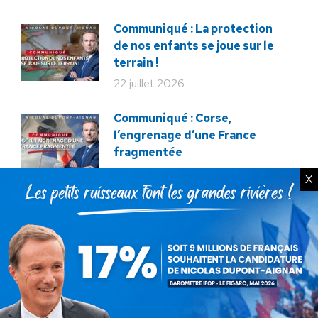
Communiqué : La protection
de nos enfants se joue sur le
terrain !
22 juillet 2026
Communiqué : Corse,
l’engrenage d’une France
fragmentée
26 juin 2026
X
En ce 18 juin, le meilleur
hommage : libérer à nouveau la
France !
18 juin 2026
Macron veut tuer notre
élevage !