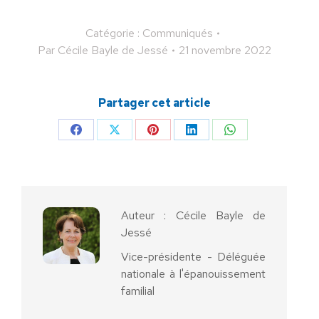
Catégorie :
Communiqués
Par
Cécile Bayle de Jessé
21 novembre 2022
Partager cet article
Partager
Partager
Partager
Partager
Partager
sur
sur
sur
sur
sur
Facebook
X
Pinterest
LinkedIn
WhatsApp
Auteur :
Cécile Bayle de
Jessé
Vice-présidente - Déléguée
nationale à l'épanouissement
familial