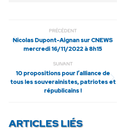
PRÉCÉDENT
Nicolas Dupont-Aignan sur CNEWS
Article
mercredi 16/11/2022 à 8h15
précédent
:
SUIVANT
10 propositions pour l’alliance de
Article
tous les souverainistes, patriotes et
suivant
républicains !
:
ARTICLES LIÉS