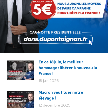
Communiqué : La protection
de nos enfants se joue sur le
terrain !
22 juillet 2026
Communiqué : Corse,
l’engrenage d’une France
fragmentée
26 juin 2026
En ce 18 juin, le meilleur
hommage : libérer à nouveau la
France !
18 juin 2026
Macron veut tuer notre
élevage !
12 décembre 2025