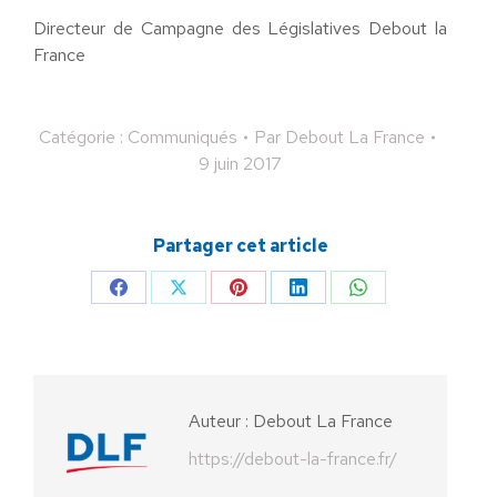
Directeur de Campagne des Législatives Debout la
France
Catégorie :
Communiqués
Par
Debout La France
9 juin 2017
Partager cet article
Partager
Partager
Partager
Partager
Partager
sur
sur
sur
sur
sur
Facebook
X
Pinterest
LinkedIn
WhatsApp
Auteur :
Debout La France
https://debout-la-france.fr/