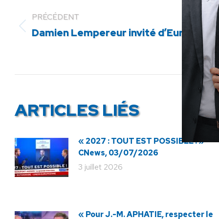
PRÉCÉDENT
Article
Damien Lempereur invité d’Europe 1
précédent
:
ARTICLES LIÉS
« 2027 : TOUT EST POSSIBLE ! » ·
CNews, 03/07/2026
3 juillet 2026
« Pour J.-M. APHATIE, respecter le