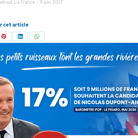
ebout La France
9 juin 2017
 cet article
ger
Partager
Partager
Partager
sur
sur
sur
Pinterest
LinkedIn
WhatsApp
SUIVANT