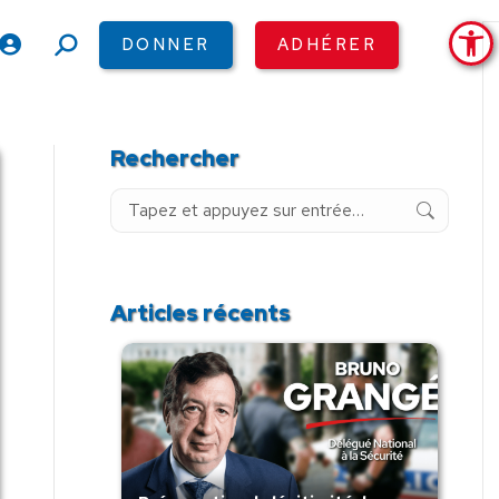
Ouv
DONNER
ADHÉRER
Recherche
:
Rechercher
Recherche
:
Articles récents