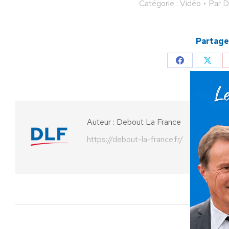
Catégorie :
Vidéo
Par
D
Partager
Partager
Parta
sur
sur
Facebook
X
Auteur :
Debout La France
https://debout-la-france.fr/