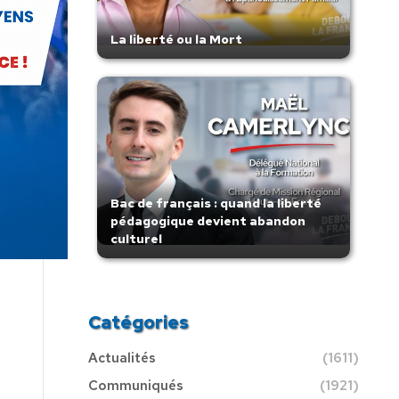
La liberté ou la Mort
Bac de français : quand la liberté
pédagogique devient abandon
culturel
Catégories
Actualités
(1611)
Communiqués
(1921)