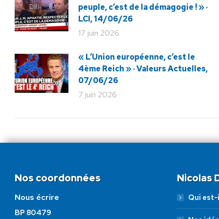
peuple, c’est de la démagogie ! » ·
LCI, 14/06/26
17 juin 2026
« L’Union européenne, c’est le
4ème Reich » · Valeurs Actuelles,
07/06/26
7 juin 2026
Nos coordonnées
Nicolas
Nous écrire
Qui est-i
BP 80479