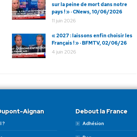
sur la peine de mort dans notre
pays ! » · CNews, 10/06/2026
11 juin 2026
« 2027 : laissons enfin choisir les
Français ! » · BFMTV, 02/06/26
4 juin 2026
 Dupont-Aignan
Debout la France
l ?
Adhésion