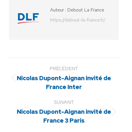
Auteur :
Debout La France
https://debout-la-france.fr/
PRÉCÉDENT
Nicolas Dupont-Aignan invité de
Article
France Inter
précédent
:
SUIVANT
Nicolas Dupont-Aignan invité de
Article
France 3 Paris
suivant
: