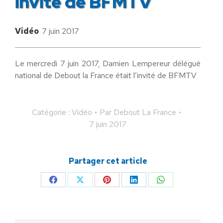
invité de BFMTV
Vidéo
7 juin 2017
Le mercredi 7 juin 2017, Damien Lempereur délégué
national de Debout la France était l’invité de BFMTV
Catégorie :
Vidéo
Par
Debout La France
7 juin 2017
Partager cet article
Partager
Partager
Partager
Partager
Partager
sur
sur
sur
sur
sur
Facebook
X
Pinterest
LinkedIn
WhatsApp