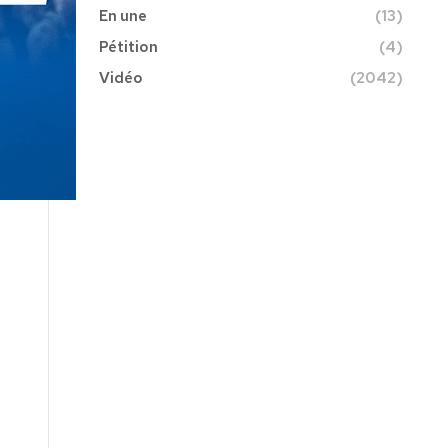
En une
(13)
Pétition
(4)
Vidéo
(2042)