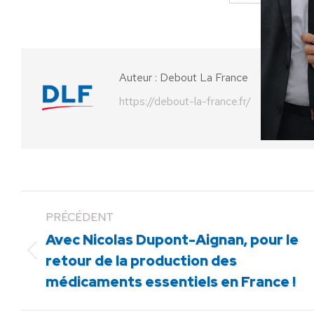
Partager
Parta
sur
sur
Facebook
X
Auteur :
Debout La France
https://debout-la-france.fr/
PRÉCÉDENT
Avec Nicolas Dupont-Aignan, pour le
Article
retour de la production des
précédent
médicaments essentiels en France !
: