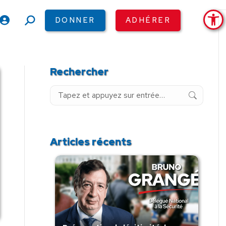
Ouv
DONNER
ADHÉRER
Recherche
:
Rechercher
Recherche
:
Articles récents