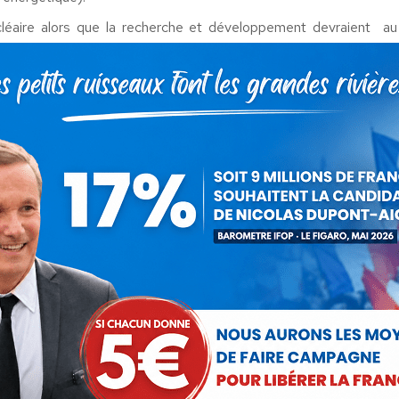
cléaire alors que la recherche et développement devraient au
des filières à basse pression).
e responsable adopté par toutes les grandes puissances
 énergies carbonées, mais cela se fera de façon durable, non à
ortant la première bataille celle de la sobriété énergétique dans
iller l’argent public.
le
out La France
18 novembre 2020
 cet article