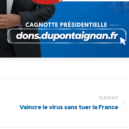
ger
Partager
Partager
Partager
sur
sur
sur
Pinterest
LinkedIn
WhatsApp
SUIVANT
Article
Vaincre le virus sans tuer la France
suivant
: