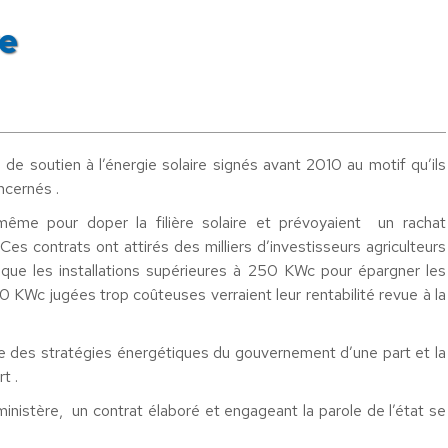
re
de soutien à l’énergie solaire signés avant 2010 au motif qu’ils
ncernés .
 même pour doper la filière solaire et prévoyaient un rachat
s contrats ont attirés des milliers d’investisseurs agriculteurs
 que les installations supérieures à 250 KWc pour épargner les
50 KWc jugées trop coûteuses verraient leur rentabilité revue à la
e des stratégies énergétiques du gouvernement d’une part et la
t .
ministère, un contrat élaboré et engageant la parole de l’état se