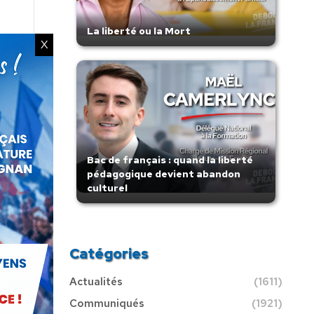
La liberté ou la Mort
X
Bac de français : quand la liberté
pédagogique devient abandon
culturel
Catégories
Actualités
(1611)
Communiqués
(1921)