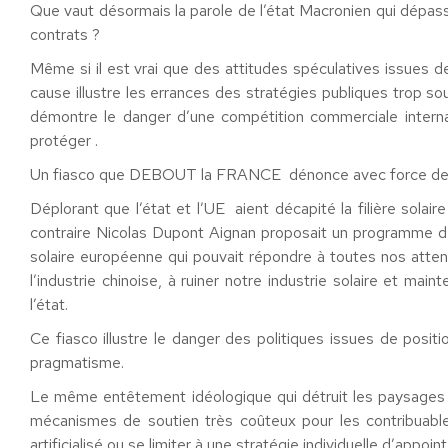
Que vaut désormais la parole de l’état Macronien qui dép
contrats ?
Même si il est vrai que des attitudes spéculatives issues d
cause illustre les errances des stratégies publiques trop
démontre le danger d’une compétition commerciale internat
protéger .
Un fiasco que DEBOUT la FRANCE dénonce avec force dep
Déplorant que l’état et l’UE aient décapité la filière sola
contraire Nicolas Dupont Aignan proposait un programme de
solaire européenne qui pouvait répondre à toutes nos atten
l’industrie chinoise, à ruiner notre industrie solaire et mai
l’état.
Ce fiasco illustre le danger des politiques issues de posit
pragmatisme.
Le même entêtement idéologique qui détruit les paysages au
mécanismes de soutien très coûteux pour les contribuables
artificialisé ou se limiter à une stratégie individuelle d’appoin