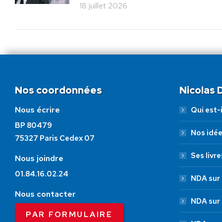
18 juillet 2026
Nos coordonnées
Nicolas
Nous écrire
Qui est-i
BP 80479
Nos idé
75327 Paris Cedex 07
Ses livre
Nous joindre
01.84.16.02.24
NDA sur 
Nous contacter
NDA sur
PAR FORMULAIRE