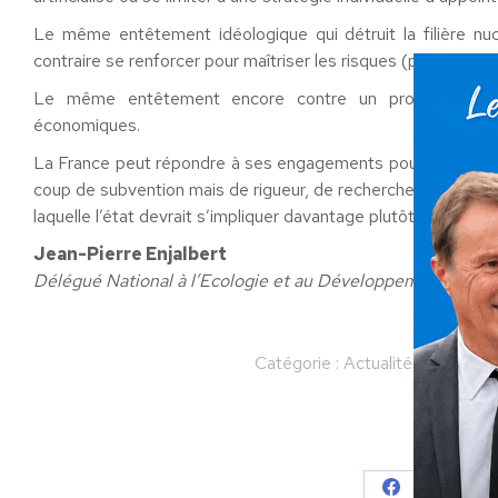
Le même entêtement idéologique qui détruit la filière nu
contraire se renforcer pour maîtriser les risques (promesses 
Le même entêtement encore contre un protectionnism
économiques.
La France peut répondre à ses engagements pour réduire les
coup de subvention mais de rigueur, de recherche et en remp
laquelle l’état devrait s’impliquer davantage plutôt que de gasp
Jean-Pierre Enjalbert
Délégué National à l’Ecologie et au Développement Durab
Catégorie :
Actualités
Par
Deb
Partager