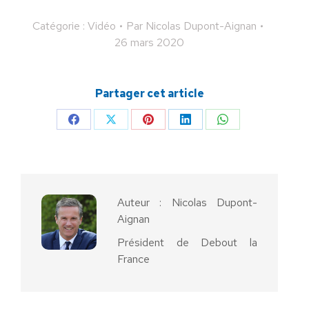
Catégorie :
Vidéo
Par
Nicolas Dupont-Aignan
26 mars 2020
Partager cet article
Partager
Partager
Partager
Partager
Partager
sur
sur
sur
sur
sur
Facebook
X
Pinterest
LinkedIn
WhatsApp
Auteur :
Nicolas Dupont-
Aignan
Président de Debout la
France