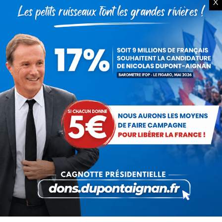
X
Partager cet article
Partager
Partager
Partager
Partager
Partager
sur
sur
sur
sur
sur
Facebook
X
Pinterest
LinkedIn
WhatsApp
Auteur :
Véronique Rogez
Déléguée nationale à la
santé et déléguée nationale
adjointe aux fédérations
Hauts de France