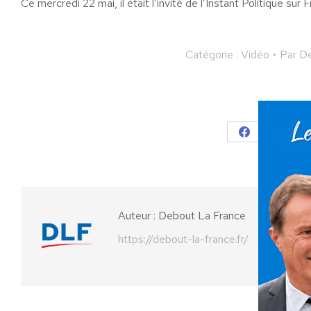
Ce mercredi 22 mai, il était l’invité de l’Instant Politique sur
Catégorie :
Vidéo
Par
De
Partager
Partager
Parta
sur
sur
Facebook
X
Auteur :
Debout La France
https://debout-la-france.fr/