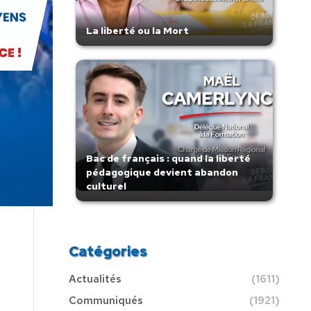
La liberté ou la Mort
Bac de français : quand la liberté
pédagogique devient abandon
culturel
Catégories
Actualités
(1611)
Communiqués
(1921)