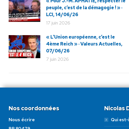
« Pour J.-M. APHATIE, respecter le
peuple, c’est de la démagogie ! » ·
LCI, 14/06/26
17 juin 2026
« L’Union européenne, c’est le
4ème Reich » · Valeurs Actuelles,
07/06/26
7 juin 2026
Nos coordonnées
Nicolas
Nous écrire
Qui est-i
BP 80479