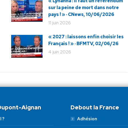
« Lyhanna : il faut un référendum
sur la peine de mort dans notre
pays ! » · CNews, 10/06/2026
11 juin 2026
« 2027 : laissons enfin choisir les
Français ! » · BFMTV, 02/06/26
4 juin 2026
 Dupont-Aignan
Debout la France
l ?
Adhésion