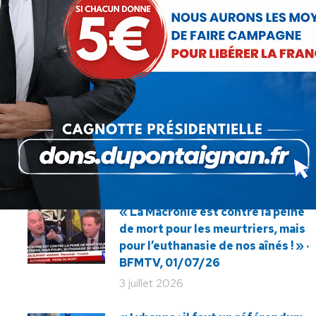
SUIVANT
Article
Patrick Mignon débat sur CNews
suivant
:
« La Macronie est contre la peine
de mort pour les meurtriers, mais
pour l’euthanasie de nos aînés ! » ·
BFMTV, 01/07/26
3 juillet 2026