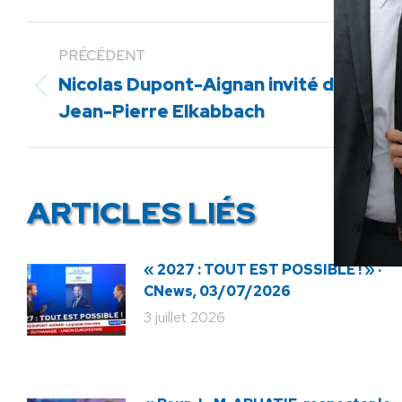
PRÉCÉDENT
Nicolas Dupont-Aignan invité de
Article
Jean-Pierre Elkabbach
précédent
:
ARTICLES LIÉS
« 2027 : TOUT EST POSSIBLE ! » ·
CNews, 03/07/2026
3 juillet 2026