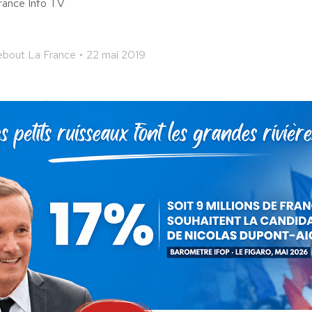
 France Info TV
bout La France
22 mai 2019
 cet article
ger
Partager
Partager
Partager
sur
sur
sur
Pinterest
LinkedIn
WhatsApp