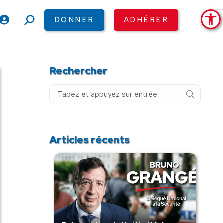
Ouv
DONNER
ADHÉRER
Recherche
:
Rechercher
Recherche
:
Articles récents