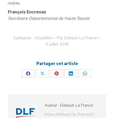
routes.
François Encrenaz
Secrétaire Départemental de Haute Savoie
Catégorie :
Actualités
Par
Debout La France
9 juillet 2018
Partager cet article
Partager
Partager
Partager
Partager
Partager
sur
sur
sur
sur
sur
Facebook
X
Pinterest
LinkedIn
WhatsApp
Auteur :
Debout La France
https://debout-la-france.fr/