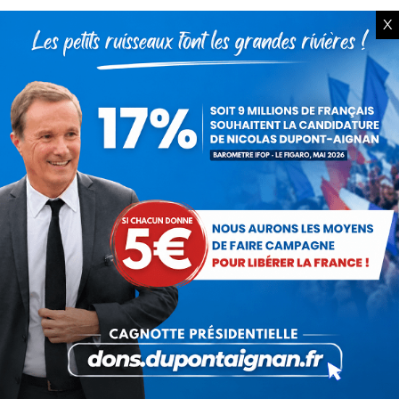
Présomption de légitimité de
X
l’usage des armes par les
forces de l’ordre
31 juillet 2026
Lorsque tout flambe et que
l’État s’affaisse.
30 juillet 2026
Zinedine Zidane, le retour du
héros : la France confie son
destin à sa plus grande
légende
29 juillet 2026
La liberté ou la Mort
20 juillet 2026