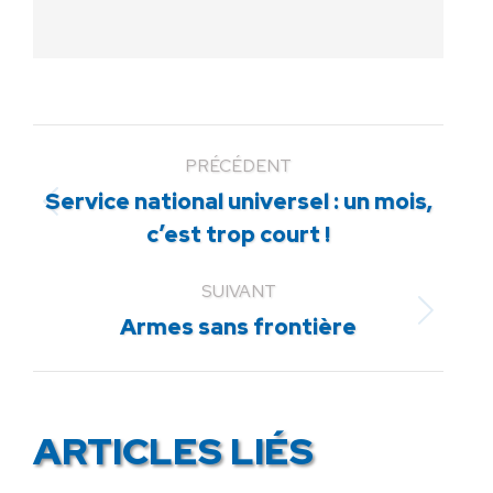
PRÉCÉDENT
Service national universel : un mois,
Article
c’est trop court !
précédent
:
SUIVANT
Article
Armes sans frontière
suivant
:
ARTICLES LIÉS