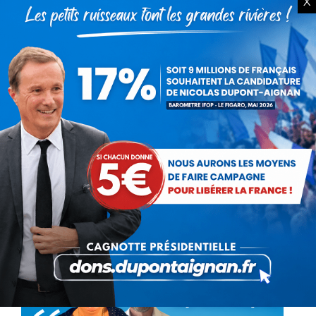
X
Régionales 2021 : Alexis
Villepelet tête de liste pour
l’Ile-de-France
Actualités
Par
Alexis Villepelet
11 mars 2021
Je m’appelle Alexis Villepelet, j’ai 35 ans et je
vis à Asnières, dans les Hauts-de-Seine. J’ai
rejoint Nicolas Dupont Aignan (NDA) en 2015,
à l’occasion des élections régionales en Ile-
de-France…