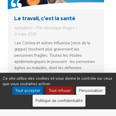
Le travail, c’est la santé
Actualités
Par
Véronique Rogez
11 mars 2021
Les Corona et autres Influenza (virus de la
grippe) touchent plus gravement les
personnes fragiles. Toutes les études
AIDEZ NOUS À
épidémiologiques le prouvent : les personnes
LIBÉRER LA FRANCE
âgées ou malades, dont les défenses
immunitaires…
JE FAIS UN DON À DLF
Ce site utilise des cookies et vous donne le contrôle sur ceux
que vous souhaitez activer
ADHÉSION
20 €
50 €
100 €
Tout accepter
Tout refuser
Personnaliser
250 €
1000 €
Politique de confidentialité