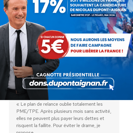
Nicolas Dupont-Aignan invité
sur Sud Radio (13 septembre
2020)
Vidéo
Par
Nicolas Dupont-Aignan
13 septembre 2020
« Le plan de relance oublie totalement les
PME/TPE. Après plusieurs mois sans activité,
elles ne peuvent plus payer leurs dettes et
risquent la faillite. Pour éviter le drame, je
propose…