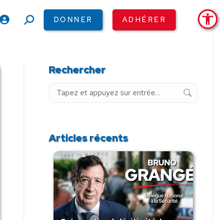
Ouv
DONNER
ADHÉRER
Recherche
:
Rechercher
Recherche
:
Articles récents