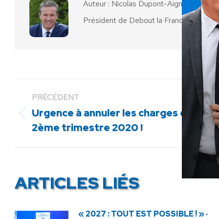
Auteur :
Nicolas Dupont-Aignan
Président de Debout la France
PRÉCÉDENT
Urgence à annuler les charges du
Article
2ème trimestre 2020 !
précédent
:
ARTICLES LIÉS
« 2027 : TOUT EST POSSIBLE ! » ·