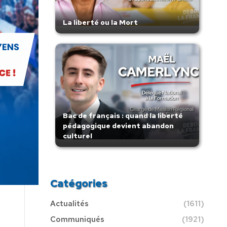
La liberté ou la Mort
Bac de français : quand la liberté
pédagogique devient abandon
culturel
Catégories
Actualités
(1611)
Communiqués
(1921)