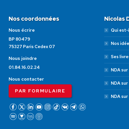
Nos coordonnées
Nicolas
Nous écrire
Qui est-i
BP 80479
Nos idé
75327 Paris Cedex 07
Ses livre
Nous joindre
01.84.16.02.24
NDA sur 
Nous contacter
NDA sur
PAR FORMULAIRE
NDA sur