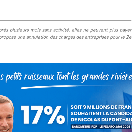
ès plusieurs mois sans activité, elles ne peuvent plus payer
 je propose une annulation des charges des entreprises pour le 2e
Dupont-Aignan
13 septembre 2020
 cet article
ger
Partager
Partager
Partager
sur
sur
sur
Pinterest
LinkedIn
WhatsApp