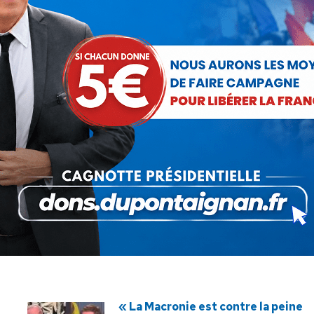
SUIVANT
Benjamin Cauchy invité sur CNews
Article
(14 septembre 2020)
suivant
:
« La Macronie est contre la peine