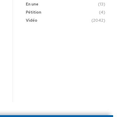
En une
(13)
Pétition
(4)
Vidéo
(2042)