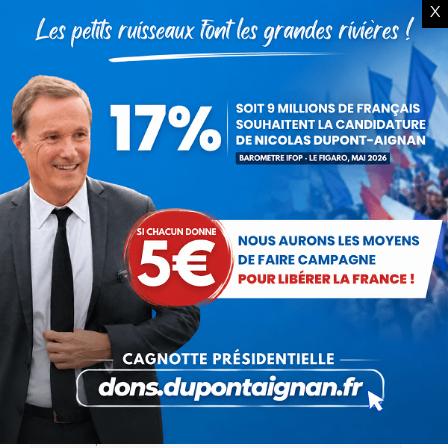
pense de ce scrutin, mais également sur sa
X
candidature à…
Jamet le dimanche ! – La
débandade
Actualités
Par
Debout La France
25 septembre 2016