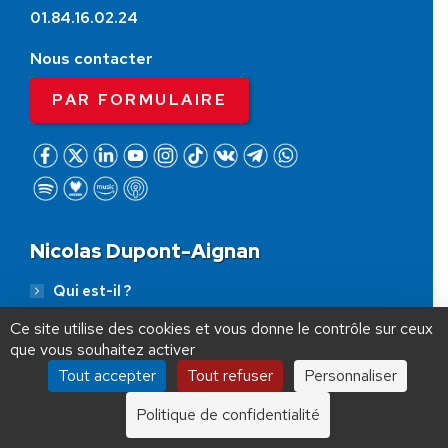
01.84.16.02.24
Nous contacter
PAR FORMULAIRE
Nicolas Dupont-Aignan
AIDEZ NOUS À
LIBÉRER LA FRANCE
Qui est-il ?
JE FAIS UN DON À DLF
Ce site utilise des cookies et vous donne le contrôle sur ceux
Nos idées
que vous souhaitez activer
ADHÉSION
20 €
50 €
100 €
Tout accepter
Tout refuser
Personnaliser
Ses livres
250 €
1000 €
Politique de confidentialité
NDA sur Twitter