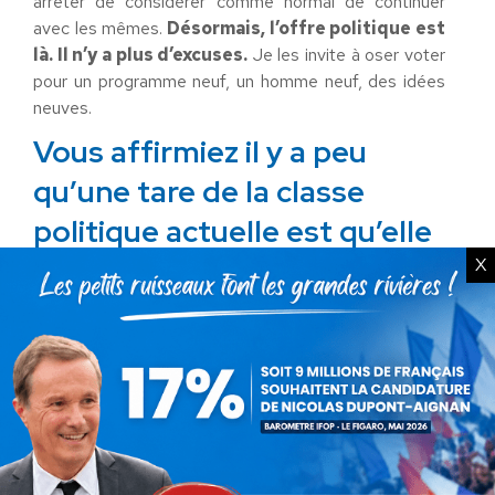
arrêter de considérer comme normal de continuer
avec les mêmes.
Désormais, l’offre politique est
là. Il n’y a plus d’excuses.
Je les invite à oser voter
pour un programme neuf, un homme neuf, des idées
neuves.
Vous affirmiez il y a peu
qu’une tare de la classe
politique actuelle est qu’elle
est incapable d’avoir une
X
action politique réelle sur la
situation très inquiétante
dans laquelle se trouve notre
tourisme aujourd’hui. En
contre-exemple, vous citez