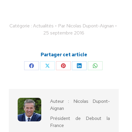
Catégorie :
Actualités
Par
Nicolas Dupont-Aignan
25 septembre 2016
Partager cet article
Partager
Partager
Partager
Partager
Partager
sur
sur
sur
sur
sur
Facebook
X
Pinterest
LinkedIn
WhatsApp
Auteur :
Nicolas Dupont-
Aignan
Président de Debout la
France