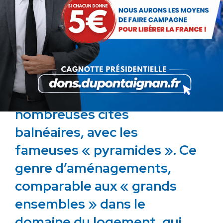
l’action de la Datar,
organisme d’aménagement
du territoire fondé par de
Gaulle, notamment en
Languedoc Roussillon, où
furent construites de
nombreuses cités
balnéaires, avec les
fameuses « pyramides ». Ce
genre d’aménagements,
comparable aux « grands
ensembles » dans le
domaine du logement, qui