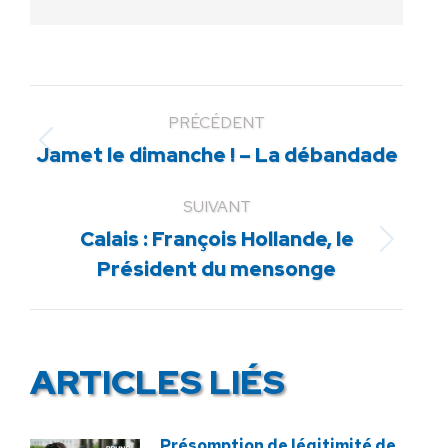
PRÉCÉDENT
Article
Jamet le dimanche ! – La débandade
précédent
:
SUIVANT
Calais : François Hollande, le
Article
Président du mensonge
suivant
:
ARTICLES LIÉS
Présomption de légitimité de