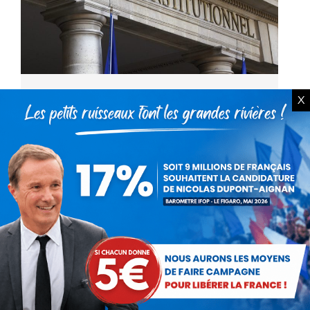
Même l’URSS n’aurait pas osé !
X
Communiqués
Par
Nicolas Dupont-Aignan
21 avril 2016
Le Conseil constitutionnel a validé dans son
intégralité la réforme des règles de la
présidentielle, notamment la fin de l’égalité
des temps de parole des candidats. Il invente
un « motif…