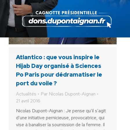
Atlantico : que vous inspire le
Hijab Day organisé à Sciences
Po Paris pour dédramatiser le
port du voile ?
Actualités
Par
Nicolas Dupont-Aignan
21 avril 2016
Nicolas Dupont-Aignan : Je pense qu’il s’agit
d’une initiative pernicieuse, provocatrice, qui
vise à banaliser la soumission de la femme. Il