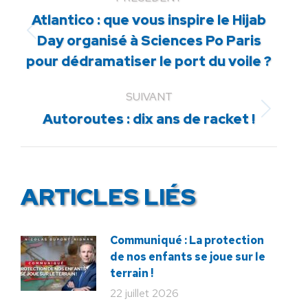
Atlantico : que vous inspire le Hijab
Article
Day organisé à Sciences Po Paris
précédent
pour dédramatiser le port du voile ?
:
SUIVANT
Article
Autoroutes : dix ans de racket !
suivant
:
ARTICLES LIÉS
Communiqué : La protection
de nos enfants se joue sur le
terrain !
22 juillet 2026