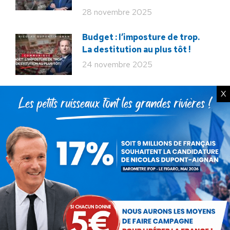
28 novembre 2025
Budget : l’imposture de trop.
La destitution au plus tôt !
24 novembre 2025
X
Rechercher
Recherche
:
Articles récents