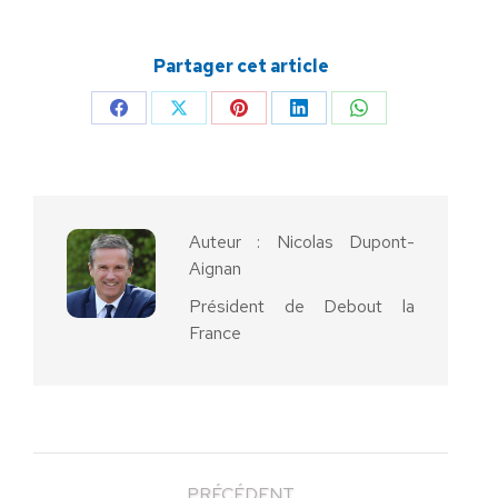
Partager cet article
Partager
Partager
Partager
Partager
Partager
sur
sur
sur
sur
sur
Facebook
X
Pinterest
LinkedIn
WhatsApp
Auteur :
Nicolas Dupont-
Aignan
Président de Debout la
France
PRÉCÉDENT