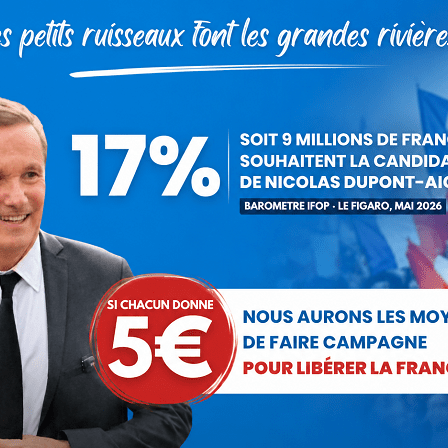
Le procès Cahuzac doit être celui
de l’évasion fiscale
Actualités
Par
Nicolas Dupont-Aignan
8 février 2016
Tribune de Nicolas Dupont-Aignan et Stéphanie
Gibaud dans le Huffington Post AFFAIRE
CAHUZAC – Le lundi 8 février 2016 s’ouvre au
Palais de justice de Paris le procès de Jérôme…