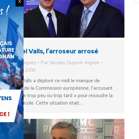
X
Manuel Valls, l’arroseur arrosé
Communiqués
Par
Nicolas Dupont-Aignan
8 février 2016
Manuel Valls a déploré ce midi le manque de
réaction de la Commission européenne, l’accusant
de « faire trop peu ou trop tard » pour résoudre la
crise agricole. Cette situation était…