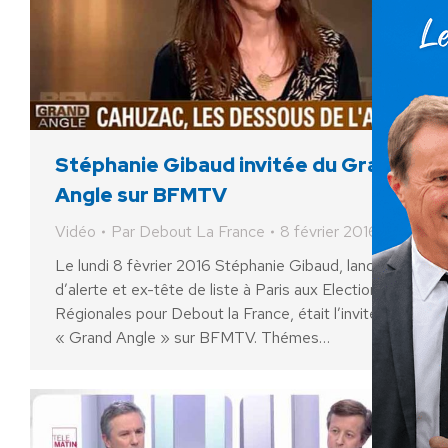
Stéphanie Gibaud invitée du Grand
Angle sur BFMTV
Vidéo
Par
Debout La France
8 février 2016
Le lundi 8 fèvrier 2016 Stéphanie Gibaud, lanceuse
d’alerte et ex-tête de liste à Paris aux Elections
Régionales pour Debout la France, était l’invitée du
« Grand Angle » sur BFMTV. Thémes…