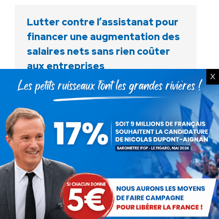
Lutter contre l’assistanat pour
financer une augmentation des
salaires nets sans rien coûter
aux entreprises
X
Communiqués
Par
Debout La France
3 avril 2015
Lutter contre l’assistanat pour financer une
augmentation des salaires nets sans rien
coûter aux entreprises Nous pouvons sortir de
cette crise par le haut : redonner du pouvoir
d’achat aux 20…