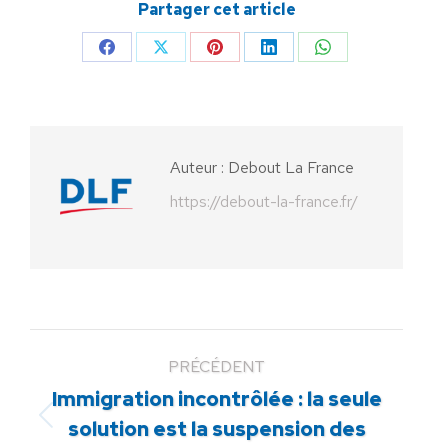
Partager cet article
Partager
Partager
Partager
Partager
Partager
sur
sur
sur
sur
sur
Facebook
X
Pinterest
LinkedIn
WhatsApp
Auteur :
Debout La France
https://debout-la-france.fr/
PRÉCÉDENT
Immigration incontrôlée : la seule
Article
solution est la suspension des