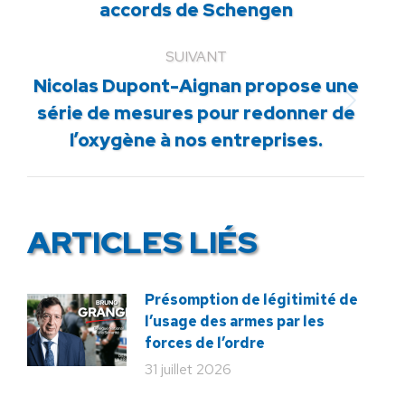
précédent
accords de Schengen
:
SUIVANT
Nicolas Dupont-Aignan propose une
Article
série de mesures pour redonner de
suivant
l’oxygène à nos entreprises.
:
ARTICLES LIÉS
Présomption de légitimité de
l’usage des armes par les
forces de l’ordre
31 juillet 2026