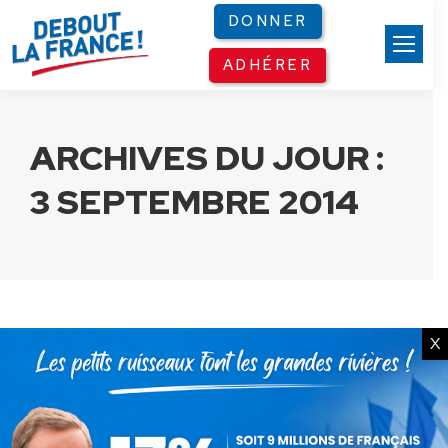
Panneau de gestion des cookies
DONNER
ADHÉRER
ARCHIVES DU JOUR :
3 SEPTEMBRE 2014
X
Mistral : La France se couche
une fois de plus !
Communiqués
Par
Debout La France