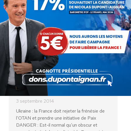
3 septembre 2014
A la veille du sommet l'Organisation du traité
de l'Atlantique Nord, l'Elysée a annoncé,
mercredi 3 septembre, que la France
suspendait la livraison du premier navire
Mistral à la Russie.…
Ukraine : la France doit rejeter
la frénésie de l’OTAN et prendre
une initiative de Paix
Non classé
Par
Debout La France
3 septembre 2014
Ukraine : la France doit rejeter la frénésie de
l’OTAN et prendre une initiative de Paix
DANGER : Est-il normal qu’un obscur et