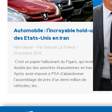
Automobile : l’incroyable hold-up
des Etats-Unis en Iran
Non classé
Par
Debout La France
13 octobre 2013
C’est un papier hallucinant du Figaro, qui revèle le
double jeu des autorités étasuniennes en Iran.
Après avoir imposé à PSA d’abandonner
l’assemblage de près d’un demi-million de
véhicules, les…