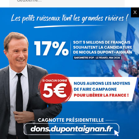
X
Les Français « ont une bombe
dans les mains »
Communiqués
Par
Debout La France
20 avril 2012