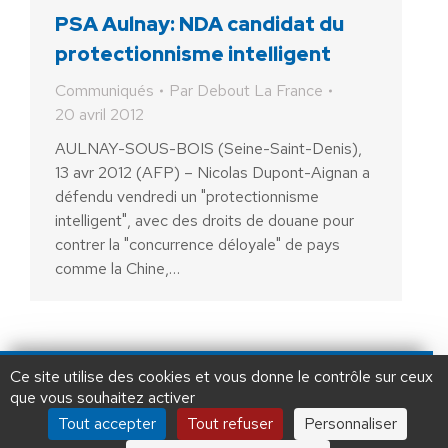
PSA Aulnay: NDA candidat du
protectionnisme intelligent
Communiqués
Par
Debout La France
20 avril 2012
AULNAY-SOUS-BOIS (Seine-Saint-Denis),
13 avr 2012 (AFP) – Nicolas Dupont-Aignan a
défendu vendredi un "protectionnisme
intelligent", avec des droits de douane pour
contrer la "concurrence déloyale" de pays
comme la Chine,…
AIDEZ NOUS À
LIBÉRER LA FRANCE
JE FAIS UN DON À DLF
Ce site utilise des cookies et vous donne le contrôle sur ceux
que vous souhaitez activer
ADHÉSION
20 €
50 €
100 €
Tout accepter
Tout refuser
Personnaliser