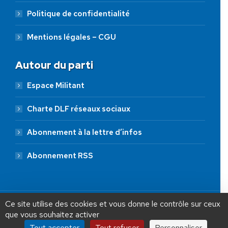
Politique de confidentialité
Mentions légales – CGU
Autour du parti
Espace Militant
Charte DLF réseaux sociaux
Abonnement à la lettre d’infos
Abonnement RSS
AIDEZ NOUS À
LIBÉRER LA FRANCE
JE FAIS UN DON À DLF
Ce site utilise des cookies et vous donne le contrôle sur ceux
que vous souhaitez activer
ADHÉSION
20 €
50 €
100 €
Tout accepter
Tout refuser
Personnaliser