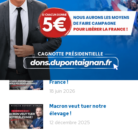
terrain !
22 juillet 2026
Communiqué : Corse,
l’engrenage d’une France
fragmentée
26 juin 2026
En ce 18 juin, le meilleur
hommage : libérer à nouveau la
France !
18 juin 2026
Macron veut tuer notre
élevage !
12 décembre 2025