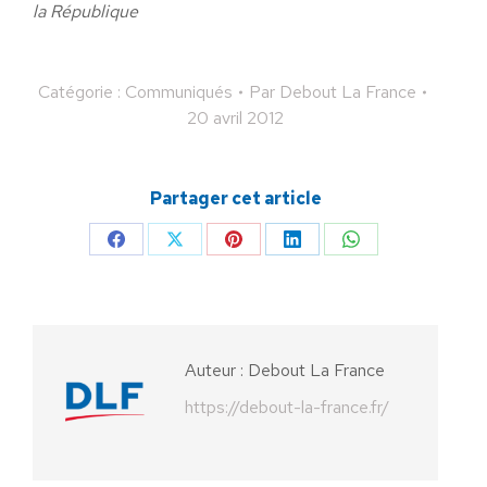
la République
Catégorie :
Communiqués
Par
Debout La France
20 avril 2012
Partager cet article
Partager
Partager
Partager
Partager
Partager
sur
sur
sur
sur
sur
Facebook
X
Pinterest
LinkedIn
WhatsApp
Auteur :
Debout La France
https://debout-la-france.fr/