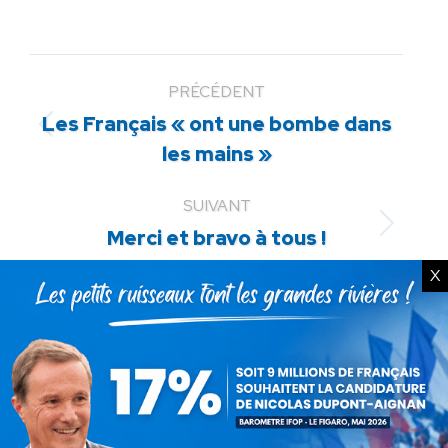
PRÉCÉDENT
Les Français « ont une bombe dans
Article
les mains »
précédent
:
SUIVANT
Article
Merci et bravo à tous !
suivant
X
:
ARTICLES LIÉS
Communiqué : La protection
de nos enfants se joue sur le