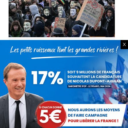
X
Nicolas Dupont-Aignan
manifeste contre l’ACTA
Non classé
Par
Debout La France
11 février 2012
Hier après-midi se tenaient dans toute
l'Europe des manifestations contre le traité
ACTA. Plusieurs dizaines de milliers
d'européens, particulièrement en Allemagne
et dans les Etats d'Europe de l'Est, ont fait…