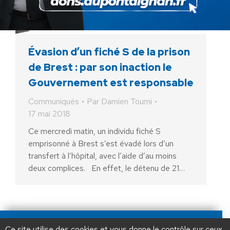
Évasion d’un fiché S de la prison
de Brest : par son inaction le
Gouvernement est responsable
Communiqués
Par
Damien Toumi
17 mai 2018
Ce mercredi matin, un individu fiché S
emprisonné à Brest s’est évadé lors d’un
transfert à l’hôpital, avec l’aide d’au moins
deux complices. En effet, le détenu de 21…
AIDEZ NOUS À
LIBÉRER LA FRANCE
JE FAIS UN DON À DLF
Ce site utilise des cookies et vous donne le contrôle sur ceux