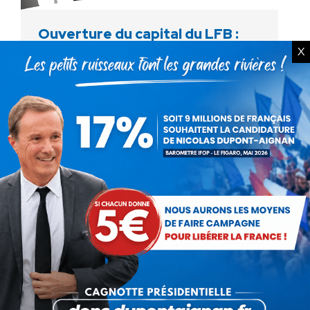
Ouverture du capital du LFB :
X
premier pas vers la
commercialisation de l’être
humain
Actualités
Par
Damien Toumi
29 décembre 2018
Entre les derniers préparatifs de Noël et les
gilets jaunes, cette information est passée
inaperçue alors qu’elle constitue le premier
acte vers la commercialisation du corps
humain en France. En…