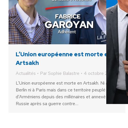
L’Union européenne est morte en
Artsakh
Actualités
Par
Sophie Balastre
4 octobre 2023
L’Union européenne est morte en Artsakh. Ni à
Berlin ni à Paris mais dans ce territoire peuplé
d’Arméniens depuis des millénaires et annexé par la
Russie après sa guerre contre…