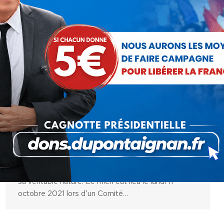
La servitude ou le salut ? Un an
après, il est temps de choisir !
Communiqués
Par
Sophie Balastre
17 octobre 2022
La révélation. Pendant la crise sanitaire, nombre
d’entre nous ont connu un moment de révélation sur
sa véritable nature. Le mien eut lieu le lundi 11
octobre 2021 lors d’un Comité…