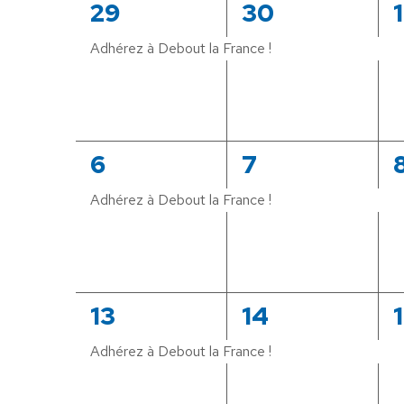
DE
1
1
1
29
30
1
évènement,
évènement,
ÉVÈNEMENTS
Adhérez à Debout la France !
1
1
1
6
7
évènement,
évènement,
Adhérez à Debout la France !
1
1
1
13
14
évènement,
évènement,
Adhérez à Debout la France !