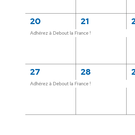
1
1
1
20
21
évènement,
évènement,
Adhérez à Debout la France !
1
1
1
27
28
évènement,
évènement,
Adhérez à Debout la France !