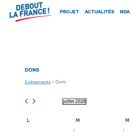
Panneau de gestion des cookies
PROJET
ACTUALITÉS
NDA
DONS
Dons
Évènements
ÉVÈNEMENTS
juillet 2026
Sélectionnez
une
CALENDRIER
L
lundi
M
mardi
M
date.