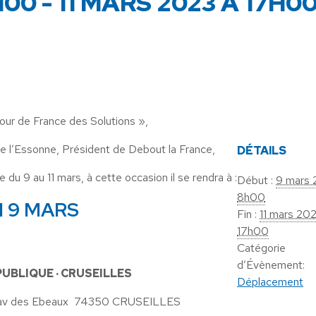
H00
-
11 MARS 2023 À 17H0
our de France des Solutions »,
’Essonne, Président de Debout la France,
DÉTAILS
du 9 au 11 mars, à cette occasion il se rendra à :
Début :
9 mars 
8h00
I 9 MARS
Fin :
11 mars 20
17h00
Catégorie
d’Évènement:
PUBLIQUE · CRUSEILLES
Déplacement
 av des Ebeaux 74350 CRUSEILLES