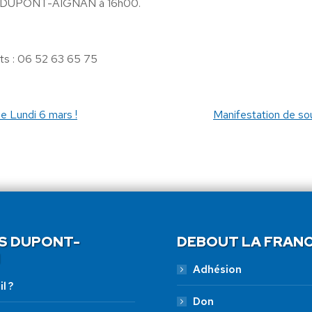
las DUPONT-AIGNAN à 16h00.
s : 06 52 63 65 75‬
 Lundi 6 mars !
Manifestation de so
S DUPONT-
DEBOUT LA FRAN
Adhésion
l ?
Don