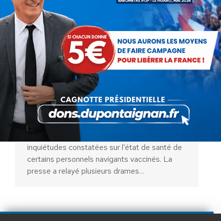
Navigants inquiets pour leur
sécurité…Et la nôtre !
Actualités
Par
Véronique Rogez
10 mai 2024
Nous avions été alertés l’année dernière par le
Collectif Navigants Libres sur leurs
inquiétudes constatées sur l’état de santé de
certains personnels navigants vaccinés. La
presse a relayé plusieurs drames…
AIDEZ NOUS À
LIBÉRER LA FRANCE
JE FAIS UN DON À DLF