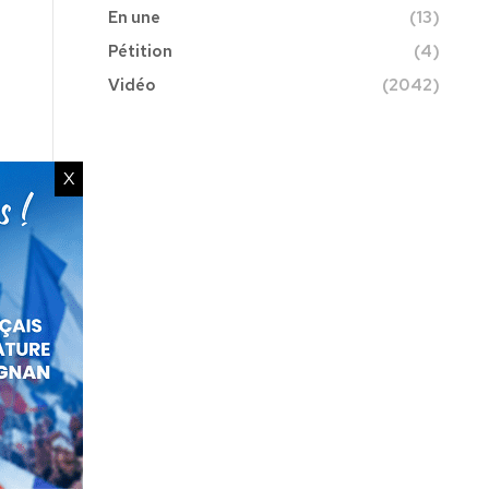
En une
(13)
Pétition
(4)
Vidéo
(2042)
X