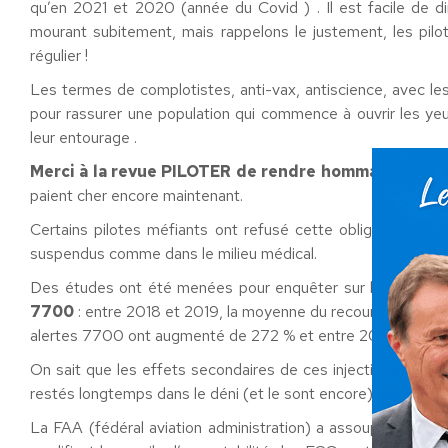
qu’en 2021 et 2020 (année du Covid ) . Il est facile de di
mourant subitement, mais rappelons le justement, les pilo
régulier !
Les termes de complotistes, anti-vax, antiscience, avec lesq
pour rassurer une population qui commence à ouvrir les yeu
leur entourage .
Merci à la revue PILOTER de rendre hommage aux
m
paient cher encore maintenant.
Certains pilotes méfiants ont refusé cette obligation vacci
suspendus comme dans le milieu médical.
Des études ont été menées pour enquêter sur l’utilisation
7700
: entre 2018 et 2019, la moyenne du recours à ce co
alertes 7700 ont augmenté de 272 % et entre 2022 et 2023
On sait que les effets secondaires de ces injections sont 
restés longtemps dans le déni (et le sont encore).
La FAA (fédéral aviation administration) a assoupli les règ