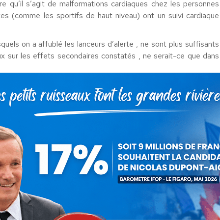
re qu’il s’agit de malformations cardiaques chez les personnes
tes (comme les sportifs de haut niveau) ont un suivi cardiaque
uels on a affublé les lanceurs d’alerte , ne sont plus suffisants
x sur les effets secondaires constatés , ne serait-ce que dans
édecins
qui ont tenté de « faire et dire autrement » et qui le
nale : ils ont été licenciés pour faute professionnelle grave, ou
 des déclarations d’urgence en vol par
le code transpondeur
de représentait 30 % des autres codes de détresse. En 2022, les
 de 386 % ! Curieusement concomitant avec l’injection.
très largement sous-évalués et les professionnels de santé sont
les médicales pour mieux tolérer certains troubles cardiaques en