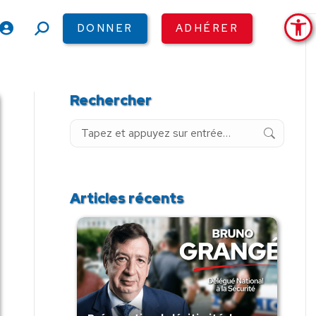
Ouv
DONNER
ADHÉRER
Recherche
:
Rechercher
Recherche
:
Articles récents