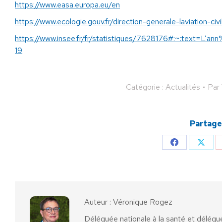
https://www.easa.europa.eu/en
https://www.ecologie.gouv.fr/direction-generale-laviation-civ
https://www.insee.fr/fr/statistiques/7628176#:~:te
19
Catégorie :
Actualités
Par
Partager
Partager
Parta
sur
sur
Facebook
X
Auteur :
Véronique Rogez
Déléguée nationale à la santé et délégu