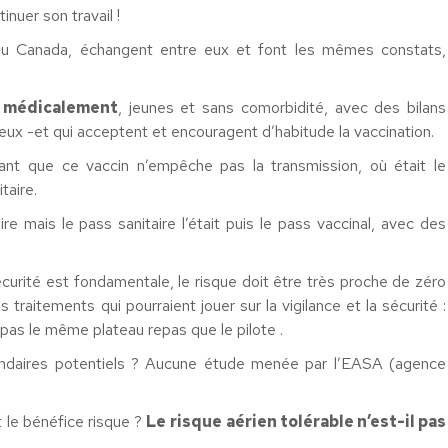
nuer son travail !
 au Canada, échangent entre eux et font les mêmes constats,
s médicalement
, jeunes et sans comorbidité, avec des bilans
eux -et qui acceptent et encouragent d’habitude la vaccination.
nt que ce vaccin n’empêche pas la transmission, où était le
taire.
ire mais le pass sanitaire l’était puis le pass vaccinal, avec des
urité est fondamentale, le risque doit être très proche de zéro
traitements qui pourraient jouer sur la vigilance et la sécurité :
 pas le même plateau repas que le pilote .
ondaires potentiels ? Aucune étude menée par l’EASA (agence
t le bénéfice risque ?
Le
risque aérien tolérable n’est-il pas