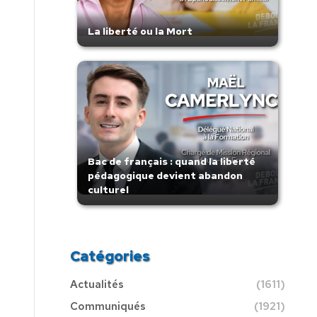
La liberté ou la Mort
Bac de français : quand la liberté
pédagogique devient abandon
culturel
Catégories
Actualités
(1611)
Communiqués
(1921)