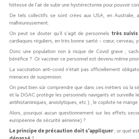
hôtesse de l’air de subir une hystérectomie pour pouvoir conti
De tels collectifs se sont crées aux USA, en Australie,
malheureusement.
On peut se douter qu’il s’agit de personnels
très suivi
cardiaques réguliers, en très bonne santé – cœur, cerveau, y
Donc une population non à risque de Covid grave ; sacha
bénéfice ? Or vacciner ce personnel est devenu même priori
La vaccination anti-covid n’était pas officiellement obligato
menaces de suspension.
On peut bien sûr comprendre que dans ces métiers où la séc
et la DGAC protège les personnels navigants et surveille les 
antihistaminiques, anxiolytiques, etc ) , le copilote ne mange
Alors, pourquoi aucun questionnement sur les effets sec
européenne de sécurité aérienne) ?
Le principe de précaution doit s’appliquer
; or quel es
dépassé
?