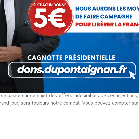
 intervalle PR entre 2 ondes électriques du cœur plus longues de
un des signes précoces d’atteinte cardiaque et de continuer à
a crise Covid ..Ce qui pose question.
es statistiques de la mortalité en fonction du statut vaccinal,
de la Nouvelle-Zélande et de la Grande-Bretagne sont connus et
les de la FAA et de l’EASA selon lesquelles les pilotes ne sont
prouvés ou en phase d’expérimentation.
 cri d’alarme
et nous ont alertés en notant des évènements
ofessions où la sécurité est aussi fondamentale.
aires
, est à l’écoute de ces corporations touchées et réclame
e passe sur ce sujet des effets indésirables de ces injections,
 grand jour, sera toujours notre combat. Vous pouvez compter sur