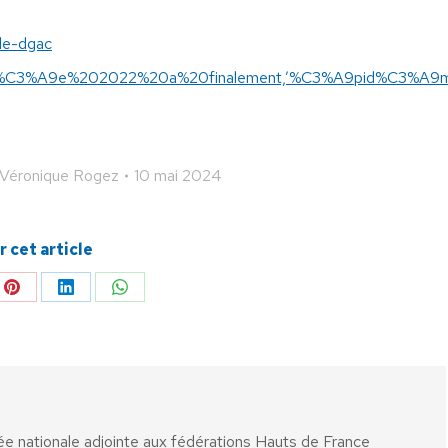
ile-dgac
xt=L’ann%C3%A9e%202022%20a%20finalement,’%C3%A9pid%C3%A
Véronique Rogez
10 mai 2024
 cet article
ger
Partager
Partager
Partager
sur
sur
sur
Pinterest
LinkedIn
WhatsApp
ée nationale adjointe aux fédérations Hauts de France