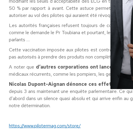
modifiant les seuils d’acceptabilité des ECG en tolérant un
50 % par rapport à avant. Cette astuce permet d’ignorer 
autoriser au vol des pilotes qui auraient été révoqués avant l
Les autorités françaises refusent toujours de communiquer l
comme le demande le Pr Toubiana et pourtant, les chiffres 
parlants …
Cette vaccination imposée aux pilotes est contraire aux règ
pas autorisés à prendre des produits non complètements ap
A noter que
d’autres corporations ont lancé ce même
médicaux récurrents, comme les pompiers, les gendarmes, pr
Nicolas Dupont-Aignan dénonce ces effets second
depuis 3 ans maintenant une enquête parlementaire. Ce qui s
d’abord dans un silence quasi absolu et qui arrive enfin au
notre détermination.
https://www.pilotermag.com/store/