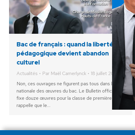
Bac de français : quand la liberté
pédagogique devient abandon
culturel
Actualités
Par
Maël Camerlynck
18 juillet 2026
Non, ces ouvrages ne figurent pas tous dans la liste
nationale des œuvres du bac. Le Bulletin officiel
fixe douze œuvres pour la classe de première et
rappelle que le…