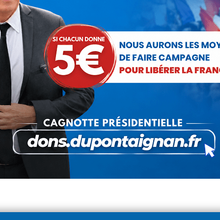
Instruction Publique versus
Education Nationale
Actualités
Par
Claude Gelès
20 mai 2024
Avez-vous déjà écouté les conversations des
écoliers, lycéens ou étudiants dans les transports
publics à leur sortie des cours ? Le plus souvent, on
les entend émettre bruyamment et à un…