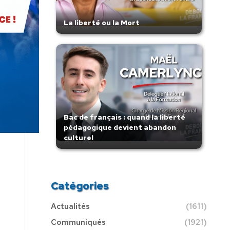
La liberté ou la Mort
Bac de français : quand la liberté
pédagogique devient abandon
culturel
Catégories
Actualités
(1611)
Communiqués
(1921)