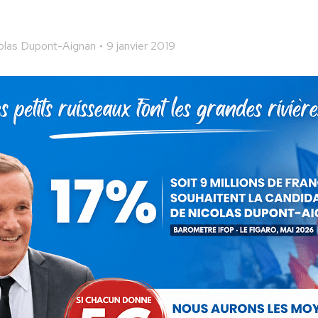
olas Dupont-Aignan
9 janvier 2019
 cet article
ger
Partager
Partager
Partager
sur
sur
sur
Pinterest
LinkedIn
WhatsApp