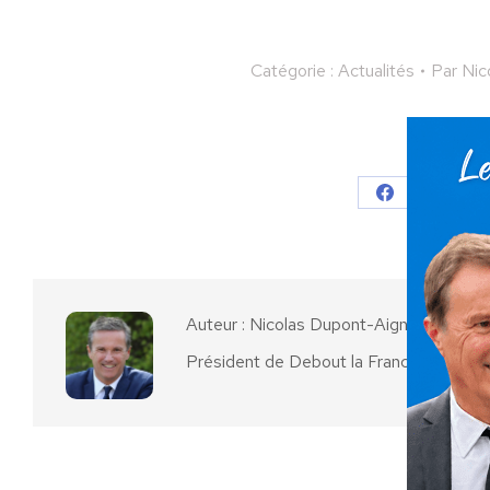
Catégorie :
Actualités
Par
Nic
Partager
Partager
Parta
sur
sur
Facebook
X
Auteur :
Nicolas Dupont-Aignan
Président de Debout la France