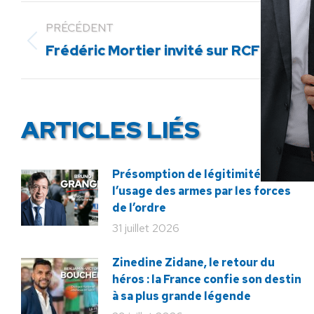
PRÉCÉDENT
Article
Frédéric Mortier invité sur RCF Anjou
précédent
:
ARTICLES LIÉS
Présomption de légitimité de
l’usage des armes par les forces
de l’ordre
31 juillet 2026
Zinedine Zidane, le retour du
héros : la France confie son destin
à sa plus grande légende