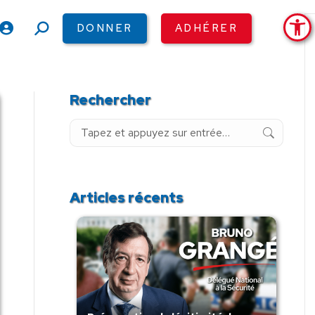
Ouv
DONNER
ADHÉRER
Recherche
:
Rechercher
Recherche
:
Articles récents