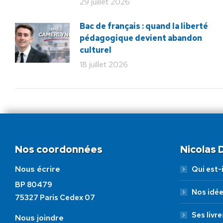
29 juillet 2026
Bac de français : quand la liberté
pédagogique devient abandon
culturel
18 juillet 2026
Nos coordonnées
Nicolas
Nous écrire
Qui est-i
BP 80479
Nos idé
75327 Paris Cedex 07
Ses livre
Nous joindre