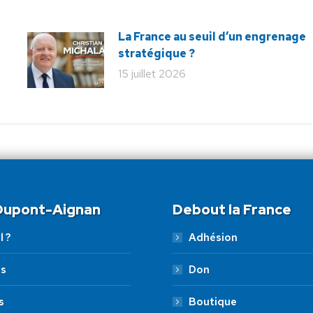
La France au seuil d’un engrenage
stratégique ?
15 juillet 2026
 Dupont-Aignan
Debout la France
l ?
Adhésion
es
Don
s
Boutique