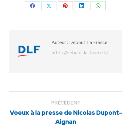
Partager
Partager
Partager
Partager
Partager
sur
sur
sur
sur
sur
Facebook
X
Pinterest
LinkedIn
WhatsApp
Auteur :
Debout La France
https://debout-la-france.fr/
PRÉCÉDENT
Voeux à la presse de Nicolas Dupont-
Article
Aignan
précédent
: