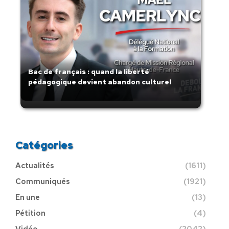
Bac de français : quand la liberté
pédagogique devient abandon culturel
Catégories
Actualités
(1611)
Communiqués
(1921)
En une
(13)
Pétition
(4)
Vidéo
(2042)