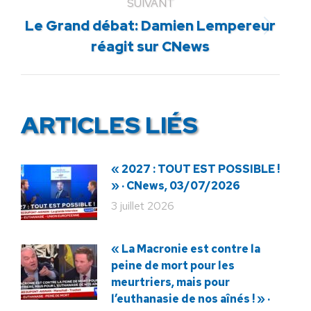
SUIVANT
Le Grand débat: Damien Lempereur
Article
réagit sur CNews
suivant
:
ARTICLES LIÉS
« 2027 : TOUT EST POSSIBLE !
» · CNews, 03/07/2026
3 juillet 2026
« La Macronie est contre la
peine de mort pour les
meurtriers, mais pour
l’euthanasie de nos aînés ! » ·