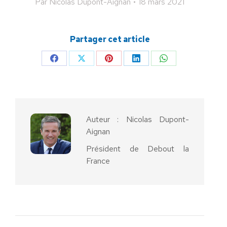
Par
Nicolas Dupont-Aignan
18 mars 2021
Partager cet article
Partager
Partager
Partager
Partager
Partager
sur
sur
sur
sur
sur
Facebook
X
Pinterest
LinkedIn
WhatsApp
Auteur :
Nicolas Dupont-
Aignan
Président de Debout la
France