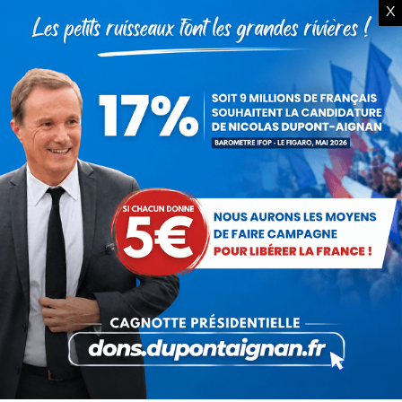
X
Service militaire : à quand des
mesures sérieuses et
réalistes ?
28 novembre 2025
Budget : l’imposture de trop.
La destitution au plus tôt !
24 novembre 2025
Rechercher
Recherche
: