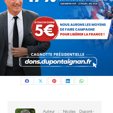
Nicolas Dupont-Aignan
Député de l’Essonne
Président de Debout la France
Candidat à l’élection présidentielle
Catégorie :
Actualités
Par
Nicolas Dupont-Aignan
17 novembre 2016
Partager cet article
Partager
Partager
Partager
Partager
Partager
sur
sur
sur
sur
sur
Facebook
X
Pinterest
LinkedIn
WhatsApp
Auteur :
Nicolas Dupont-