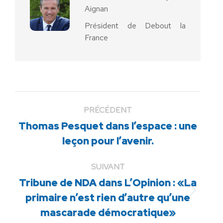
Aignan
Président de Debout la
France
PRÉCÉDENT
Thomas Pesquet dans l’espace : une
Article
leçon pour l’avenir.
précédent
:
SUIVANT
Tribune de NDA dans L’Opinion : «​La
Article
primaire n’est rien d’autre qu’une
suivant
mascarade démocratique»
: