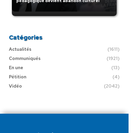
pédagogique devient abandon culturel
Catégories
Actualités
(1611)
Communiqués
(1921)
En une
(13)
Pétition
(4)
Vidéo
(2042)