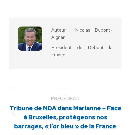
sur
sur
sur
sur
sur
Facebook
X
Pinterest
LinkedIn
WhatsApp
Auteur :
Nicolas Dupont-
Aignan
Président de Debout la
France
PRÉCÉDENT
Tribune de NDA dans Marianne – Face
Article
à Bruxelles, protégeons nos
précédent
barrages, « l’or bleu » de la France
: