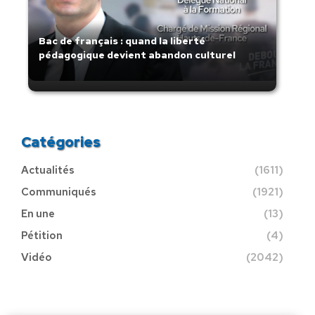
Bac de français : quand la liberté
pédagogique devient abandon culturel
Catégories
Actualités
(1611)
Communiqués
(1921)
En une
(13)
Pétition
(4)
Vidéo
(2042)