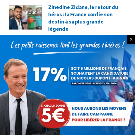
Zinedine Zidane, le retour du
héros : la France confie son
destin à sa plus grande
légende
29 juillet 2026
X
La liberté ou la Mort
20 juillet 2026
Bac de français : quand la
liberté pédagogique devient
abandon culturel
18 juillet 2026
La France au seuil d’un
engrenage stratégique ?