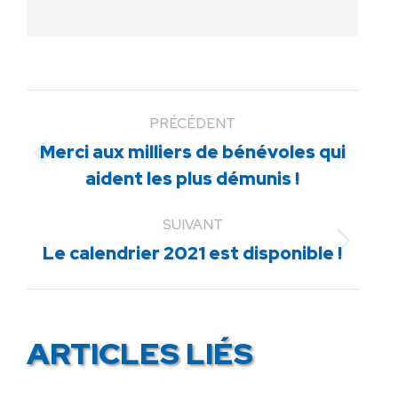
PRÉCÉDENT
Merci aux milliers de bénévoles qui
Article
aident les plus démunis !
précédent
:
SUIVANT
Article
Le calendrier 2021 est disponible !
suivant
:
ARTICLES LIÉS