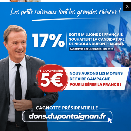
X
Bac de français : quand la
liberté pédagogique devient
abandon culturel
18 juillet 2026
La France au seuil d’un
engrenage stratégique ?
15 juillet 2026
Rechercher
Recherche