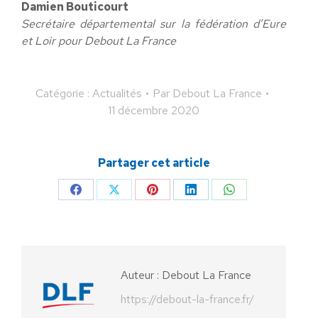
Damien Bouticourt
Secrétaire départemental sur la fédération d’Eure
et Loir pour Debout La France
Catégorie :
Actualités
Par
Debout La France
11 décembre 2020
Partager cet article
Partager
Partager
Partager
Partager
Partager
sur
sur
sur
sur
sur
Facebook
X
Pinterest
LinkedIn
WhatsApp
Auteur :
Debout La France
https://debout-la-france.fr/