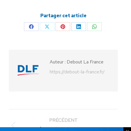
Partager cet article
Partager
Partager
Partager
Partager
Partager
sur
sur
sur
sur
sur
Facebook
X
Pinterest
LinkedIn
WhatsApp
Auteur :
Debout La France
https://debout-la-france.fr/
PRÉCÉDENT
Article
L’avenir est à nous