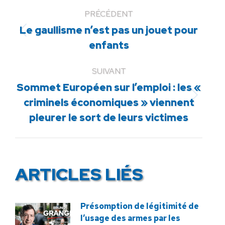
PRÉCÉDENT
Le gaullisme n’est pas un jouet pour
Article
enfants
précédent
:
SUIVANT
Sommet Européen sur l’emploi : les «
Article
criminels économiques » viennent
suivant
pleurer le sort de leurs victimes
:
ARTICLES LIÉS
Présomption de légitimité de
l’usage des armes par les