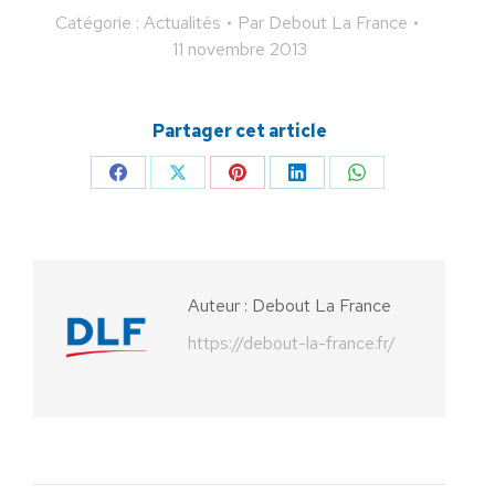
Catégorie :
Actualités
Par
Debout La France
11 novembre 2013
Partager cet article
Partager
Partager
Partager
Partager
Partager
sur
sur
sur
sur
sur
Facebook
X
Pinterest
LinkedIn
WhatsApp
Auteur :
Debout La France
https://debout-la-france.fr/