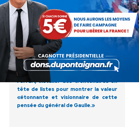
Aignan de redire que «la bonne Europe
est l'Europe telle que de Gaulle l'avait
imaginée». Il propose des nations
libres, la fin du traité de l'Union
européenne, des projets et des
coopérations «à la carte comme
Airbus». «Notre ligne est vraiment
l'Europe gaulliste, une idée très
moderne», insiste le leader de DLR qui
souhaite justement, à l'image de Laure
Ferrari, installer des trentenaires en
tête de listes pour montrer la valeur
«étonnante et visionnaire de cette
pensée du général de Gaulle.»