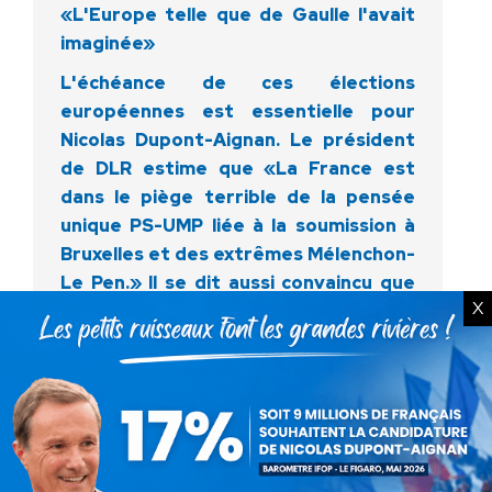
«L'Europe telle que de Gaulle l'avait
imaginée»
L'échéance de ces élections
européennes est essentielle pour
Nicolas Dupont-Aignan. Le président
de DLR estime que «La France est
dans le piège terrible de la pensée
unique PS-UMP liée à la soumission à
Bruxelles et des extrêmes Mélenchon-
Le Pen.» Il se dit aussi convaincu que
X
les Français «attendent un
patriotisme tranquille» et veulent
remettre en cause l'Europe «telle
qu'elle fonctionne.»
Présenter son projet européen à
Colombey est une façon pour Dupont-