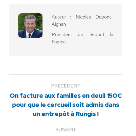
Facebook
X
Pinterest
LinkedIn
WhatsApp
Auteur :
Nicolas Dupont-
Aignan
Président de Debout la
France
PRÉCÉDENT
On facture aux familles en deuil 150€
Article
pour que le cercueil soit admis dans
précédent
un entrepôt à Rungis !
:
SUIVANT