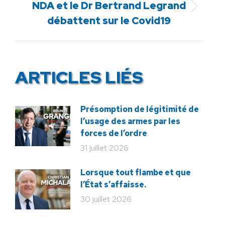
NDA et le Dr Bertrand Legrand
Article
débattent sur le Covid19
suivant
:
ARTICLES LIÉS
Présomption de légitimité de
l’usage des armes par les
forces de l’ordre
31 juillet 2026
Lorsque tout flambe et que
l’État s’affaisse.
30 juillet 2026