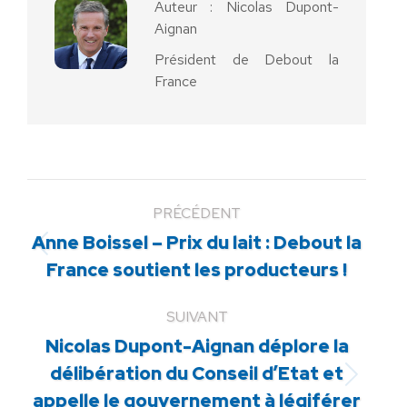
Auteur :
Nicolas Dupont-
Aignan
Président de Debout la
France
PRÉCÉDENT
Anne Boissel – Prix du lait : Debout la
Article
France soutient les producteurs !
précédent
:
SUIVANT
Nicolas Dupont-Aignan déplore la
délibération du Conseil d’Etat et
Article
appelle le gouvernement à légiférer
suivant