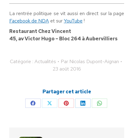
La rentrée politique se vit aussi en direct sur la page
Facebook de NDA
et sur
YouTube
!
Restaurant Chez Vincent
45, av Victor Hugo – Bloc 264 à Aubervilliers
Catégorie :
Actualités
Par
Nicolas Dupont-Aignan
23 août 2016
Partager cet article
Partager
Partager
Partager
Partager
Partager
sur
sur
sur
sur
sur
Facebook
X
Pinterest
LinkedIn
WhatsApp