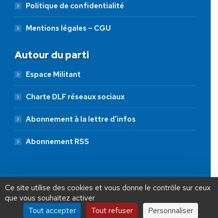
Politique de confidentialité
Mentions légales – CGU
Autour du parti
Espace Militant
Charte DLF réseaux sociaux
Abonnement à la lettre d’infos
Abonnement RSS
AIDEZ NOUS À
LIBÉRER LA FRANCE
JE FAIS UN DON À DLF
Ce site utilise des cookies et vous donne le contrôle sur ceux
que vous souhaitez activer
ADHÉSION
20 €
50 €
100 €
Tout accepter
Tout refuser
Personnaliser