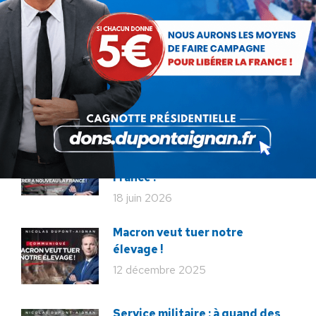
22 juillet 2026
Communiqué : Corse,
l’engrenage d’une France
fragmentée
26 juin 2026
En ce 18 juin, le meilleur
hommage : libérer à nouveau la
France !
18 juin 2026
Macron veut tuer notre
élevage !
12 décembre 2025
Service militaire : à quand des