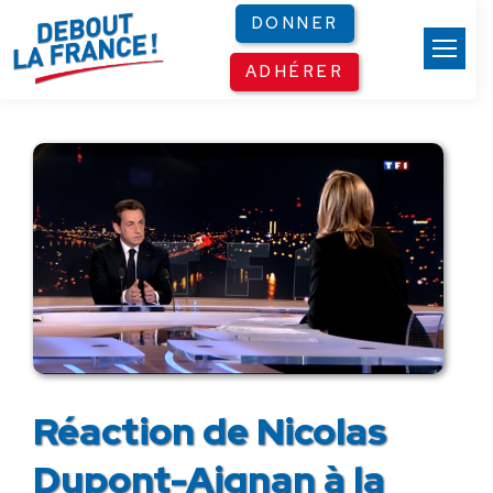
Panneau de gestion des cookies
DONNER
ADHÉRER
Réaction de Nicolas
Dupont-Aignan à la