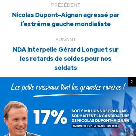
PRÉCÉDENT
Nicolas Dupont-Aignan agressé par
Article
l’extrême gauche mondialiste
précédent
:
SUIVANT
NDA interpelle Gérard Longuet sur
Article
les retards de soldes pour nos
suivant
soldats
:
X
ARTICLES LIÉS
Communiqué : La protection
de nos enfants se joue sur le
terrain !