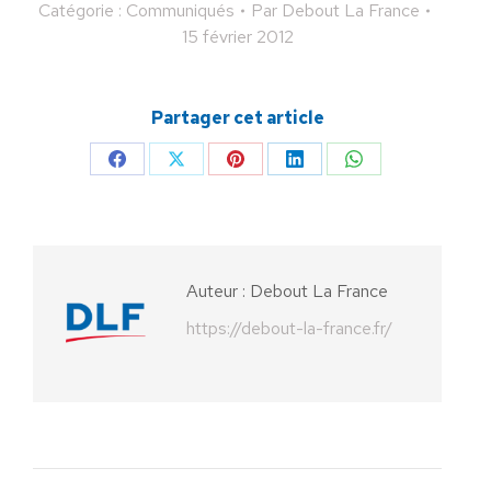
Catégorie :
Communiqués
Par
Debout La France
15 février 2012
Partager cet article
Partager
Partager
Partager
Partager
Partager
sur
sur
sur
sur
sur
Facebook
X
Pinterest
LinkedIn
WhatsApp
Auteur :
Debout La France
https://debout-la-france.fr/