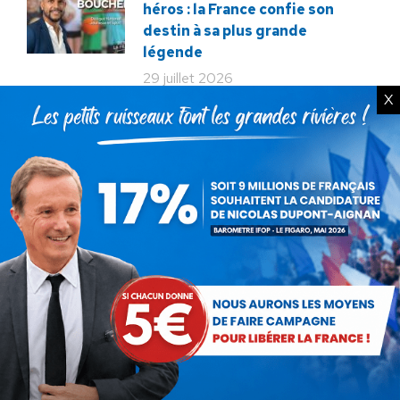
héros : la France confie son
destin à sa plus grande
légende
29 juillet 2026
X
La liberté ou la Mort
20 juillet 2026
Bac de français : quand la
liberté pédagogique devient
abandon culturel
18 juillet 2026
La France au seuil d’un
engrenage stratégique ?
15 juillet 2026