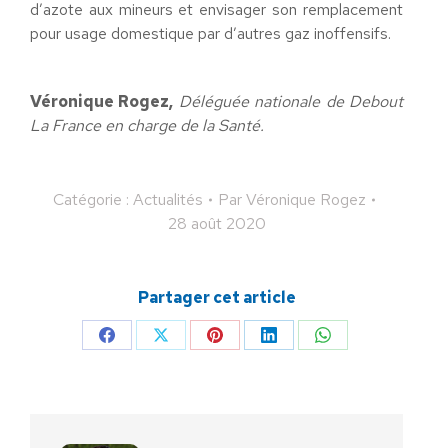
d’azote aux mineurs et envisager son remplacement
pour usage domestique par d’autres gaz inoffensifs.
Véronique Rogez,
Déléguée nationale de Debout
La France en charge de la Santé.
Catégorie :
Actualités
Par
Véronique Rogez
28 août 2020
Partager cet article
Partager
Partager
Partager
Partager
Partager
sur
sur
sur
sur
sur
Facebook
X
Pinterest
LinkedIn
WhatsApp