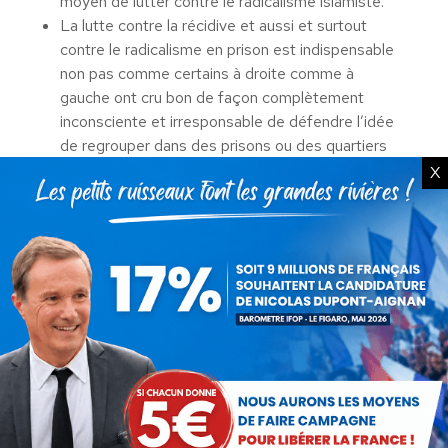
moyen de lutter contre le radicalisme islamiste.
La lutte contre la récidive et aussi et surtout
contre le radicalisme en prison est indispensable
non pas comme certains à droite comme à
gauche ont cru bon de façon complètement
inconsciente et irresponsable de défendre l’idée
de regrouper dans des prisons ou des quartiers
les détenus radicalisés. Il ne faut pas regrouper
X
mais isoler ces détenus et ceci constamment :
aucun contact ne doit être permis entre détenus
et les contacts avec l’extérieur ne doivent
pouvoir se faire que par l’intermédiaire d’un
hygiaphone sécurisé.
Les fouilles corporelles systématiques doivent
être rétablies : il est ahurissant que des milliers
de téléphones portables circulent en prison : là
aussi c’est à cause des contacts avec l’extérieur
que les téléphones portables circulent en prison.
Poursuivre systématiquement en justice les