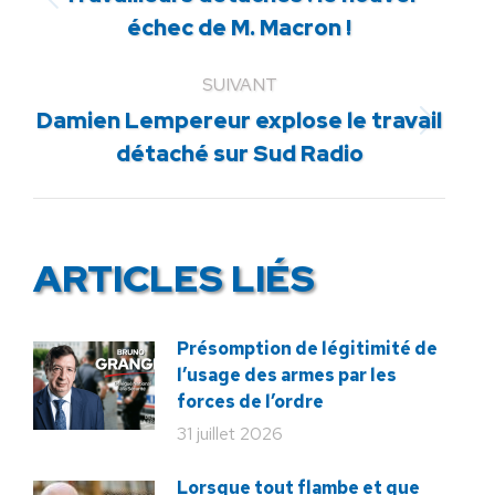
Article
échec de M. Macron !
précédent
:
SUIVANT
Damien Lempereur explose le travail
Article
détaché sur Sud Radio
suivant
:
ARTICLES LIÉS
Présomption de légitimité de
l’usage des armes par les
forces de l’ordre
31 juillet 2026
Lorsque tout flambe et que