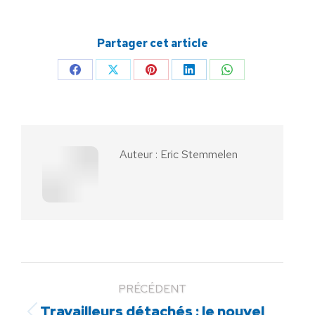
Partager cet article
Partager
Partager
Partager
Partager
Partager
sur
sur
sur
sur
sur
Facebook
X
Pinterest
LinkedIn
WhatsApp
Auteur :
Eric Stemmelen
PRÉCÉDENT
Travailleurs détachés : le nouvel