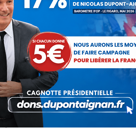
liberté.
la responsabilité de l’avenir.
est qu’une tactique aux seuls motifs économiques, qui n’exprim
depuis vingt ans – si l’on excepte le coup d’éclat contre la deux
el américano-cubain soit un nouveau départ pour tout le continent
tégorie : Non classé
Par
Debout La France
19 décembre 201