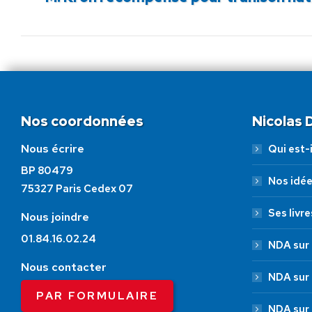
précédent
:
Nos coordonnées
Nicolas
Nous écrire
Qui est-i
BP 80479
Nos idé
75327 Paris Cedex 07
Ses livre
Nous joindre
01.84.16.02.24
NDA sur 
Nous contacter
NDA sur
PAR FORMULAIRE
NDA sur