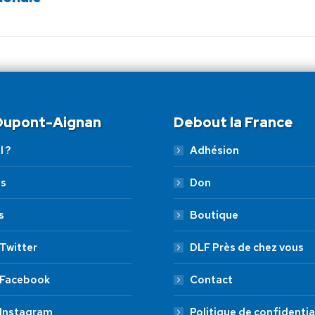
suivant
:
 Dupont-Aignan
Debout la France
l ?
Adhésion
es
Don
s
Boutique
Twitter
DLF Près de chez vous
 Facebook
Contact
 Instagram
Politique de confidentia