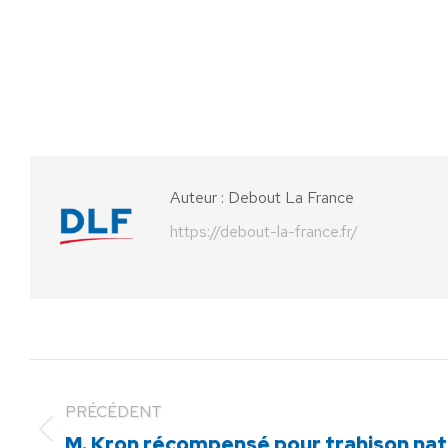
Auteur :
Debout La France
https://debout-la-france.fr/
PRÉCÉDENT
Article
M. Kron récompensé pour trahison nat