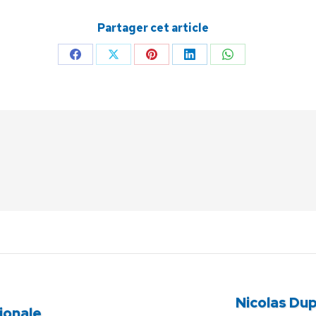
Partager cet article
Partager
Partager
Partager
Partager
Partager
sur
sur
sur
sur
sur
Facebook
X
Pinterest
LinkedIn
WhatsApp
Nicolas Du
Article
ionale