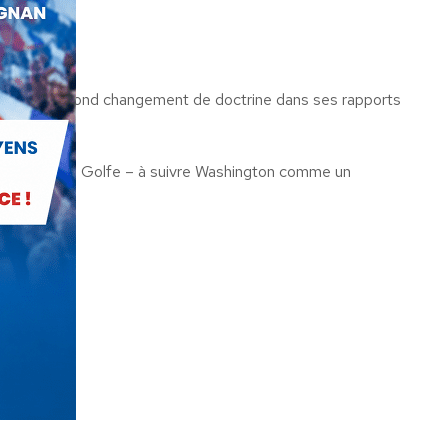
e pas un profond changement de doctrine dans ses rapports
ième guerre du Golfe – à suivre Washington comme un
.
4