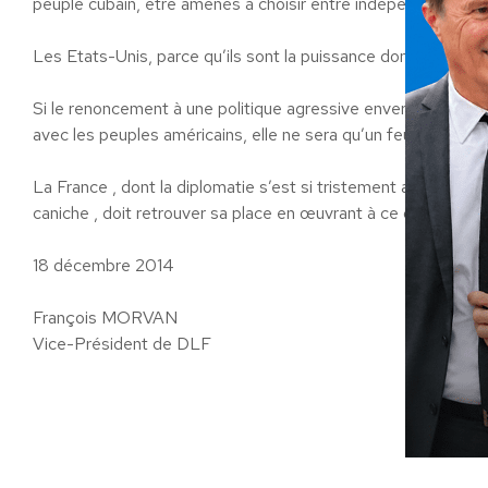
peuple cubain, être amenés à choisir entre indépendance et 
Les Etats-Unis, parce qu’ils sont la puissance dominante, ont 
Si le renoncement à une politique agressive envers Cuba n’
avec les peuples américains, elle ne sera qu’un feu de paille.
La France , dont la diplomatie s’est si tristement abaissée 
caniche , doit retrouver sa place en œuvrant à ce que le dég
18 décembre 2014
François MORVAN
Vice-Président de DLF
Ca