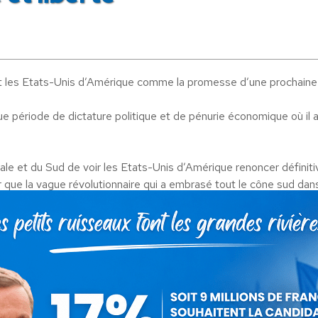
et les Etats-Unis d’Amérique comme la promesse d’une prochaine
ngue période de dictature politique et de pénurie économique où il 
ale et du Sud de voir les Etats-Unis d’Amérique renoncer définitiv
r que la vague révolutionnaire qui a embrasé tout le cône sud dans
que du Centre et du Sud comme une chasse gardée des intérêts n
e, et sa survie au delà de la chute de l’URSS, a reposé aussi sur 
tatures d’inspiration néo-nazies qui, dans toute l’Amérique lat
 total de Washington.
 de vivre libres. Plus jamais les peuples centroaméricains et sud