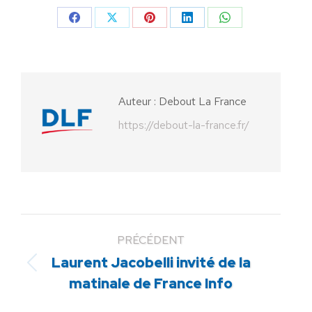
Partager
Partager
Partager
Partager
Partager
sur
sur
sur
sur
sur
Facebook
X
Pinterest
LinkedIn
WhatsApp
Auteur :
Debout La France
https://debout-la-france.fr/
PRÉCÉDENT
Laurent Jacobelli invité de la
Article
matinale de France Info
précédent
: