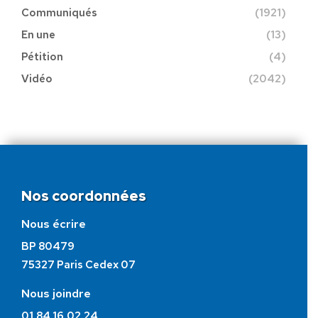
Communiqués
(1921)
En une
(13)
Pétition
(4)
Vidéo
(2042)
Nos coordonnées
Nous écrire
BP 80479
75327 Paris Cedex 07
Nous joindre
01.84.16.02.24