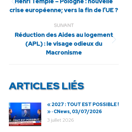
Henri Temple – Pologne : nouvelle
Article
crise européenne; vers la fin de l’UE ?
précédent
:
SUIVANT
Réduction des Aides au logement
Article
(APL) : le visage odieux du
suivant
Macronisme
:
ARTICLES LIÉS
« 2027 : TOUT EST POSSIBLE !
» · CNews, 03/07/2026
3 juillet 2026