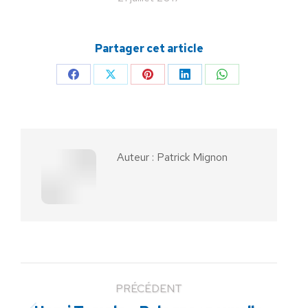
Partager cet article
Partager
Partager
Partager
Partager
Partager
sur
sur
sur
sur
sur
Facebook
X
Pinterest
LinkedIn
WhatsApp
Auteur :
Patrick Mignon
PRÉCÉDENT