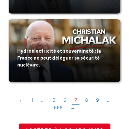
Hydroélectricité et souveraineté : la
France ne peut déléguer sa sécurité
nucléaire.
←
1
…
5
6
7
8
9
…
666
→