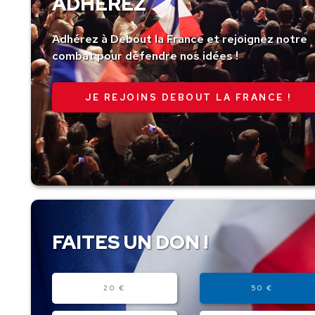
ADHÉREZ
Adhérez à Debout la France et rejoignez notre
combat pour défendre nos idées !
JE REJOINS DEBOUT LA FRANCE !
FAITES UN DON !
Montant
20 €
50 €