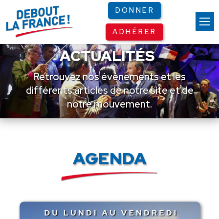
Panneau de gestion des cookies
DONNER
ADHÉRER
ACTUALITÉS
Retrouvez nos événements et les
différents articles de notre site et de
notre mouvement.
AGENDA