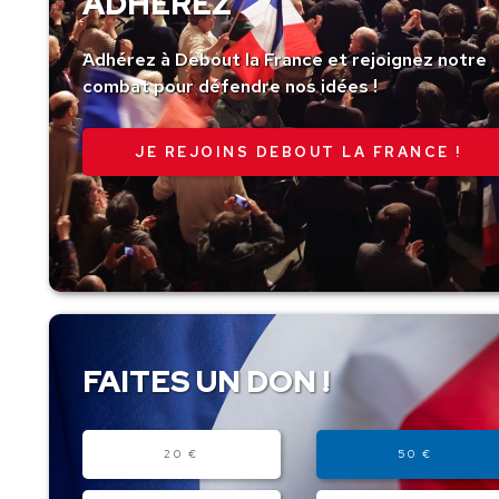
ADHÉREZ
Adhérez à Debout la France et rejoignez notre
combat pour défendre nos idées !
JE REJOINS DEBOUT LA FRANCE !
FAITES UN DON !
Montant
20 €
50 €