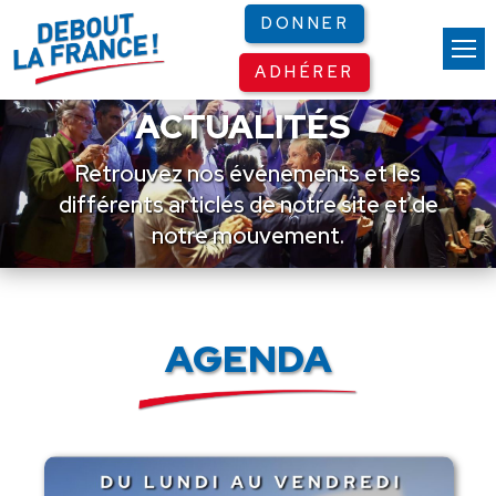
Panneau de gestion des cookies
DONNER
ADHÉRER
ACTUALITÉS
Retrouvez nos événements et les
différents articles de notre site et de
notre mouvement.
AGENDA