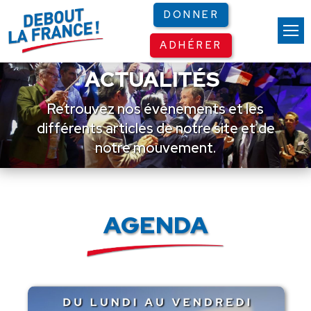
Panneau de gestion des cookies
DONNER
ADHÉRER
ACTUALITÉS
Retrouvez nos événements et les
différents articles de notre site et de
notre mouvement.
AGENDA